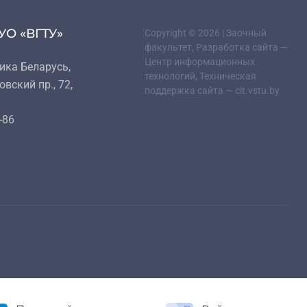
УО «ВГТУ»
Copyright © 2026 | Заочный
факультет, Разработка сайта —
Центр информационных
ика Беларусь,
технологий, Техническая
овский пр., 72,
поддержка сайта — cit.vstu.by
-86