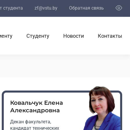
т студента
zf@vstu.by
Обратная связь
иенту
Студенту
Новости
Контакты
Ковальчук Елена
Александровна
Декан факультета,
кандидат технических