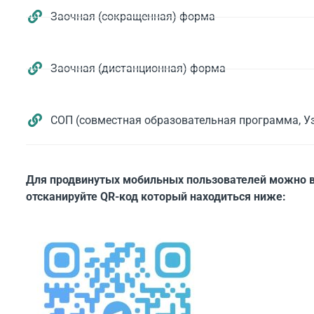
Заочная (сокращенная) форма
Заочная (дистанционная) форма
СОП (совместная образовательная программа, У
Для продвинутых мобильных пользователей можно в
отсканируйте QR-код который находиться ниже: